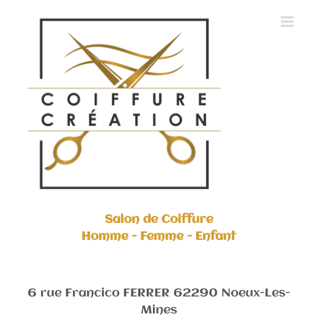
Skip
to
content
Salon de Coiffure
Homme - Femme - Enfant
6 rue Francico FERRER 62290 Noeux-Les-
Mines