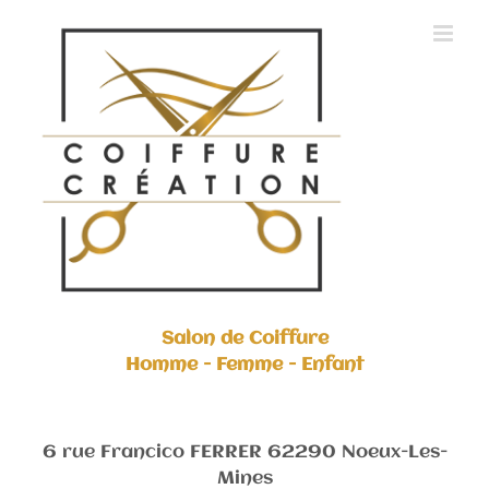
Skip
to
content
Salon de Coiffure
Homme - Femme - Enfant
6 rue Francico FERRER 62290 Noeux-Les-
Mines