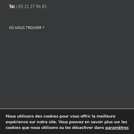
Tél :
03 21 27 96 85
OÙ NOUS TROUVER ?
Nous utilisons des cookies pour vous offrir la meilleure
Copyright 2024 COIFFURE CREATION Noeux Les Mines | Site réalisé par
expérience sur notre site. Vous pouvez en savoir plus sur les
CREAPIXEL62
cookies que nous utilisons ou les désactiver dans
paramètres
.