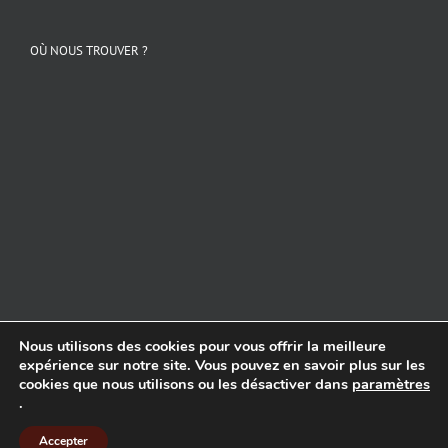
OÙ NOUS TROUVER ?
Nous utilisons des cookies pour vous offrir la meilleure
Copyright 2024 COIFFURE CREATION Noeux Les Mines | Site réalisé par
expérience sur notre site. Vous pouvez en savoir plus sur les
CREAPIXEL62
cookies que nous utilisons ou les désactiver dans
paramètres
.
Instagram
Facebook
Accepter